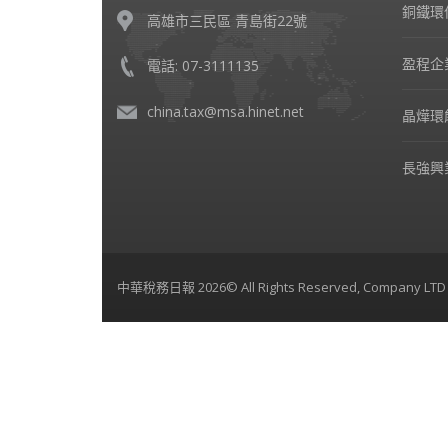
銅鐵環
高雄市三民區 青島街22號
盈程企
電話: 07-3111135
china.tax@msa.hinet.net
晶燁環
長強興
中華稅務日報 2026© All Rights Reserved, Company LTD