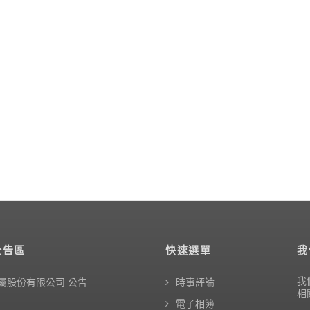
公告區
快速選單
我
我
屬股份有限公司 公告
時事評論
相
電子相簿