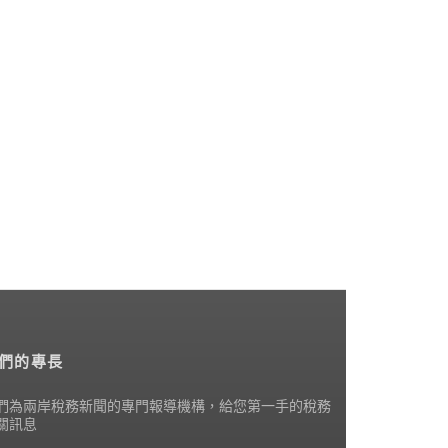
們的專長
們為兩岸稅務新聞的專門報導機構，給您第一手的稅務
關訊息