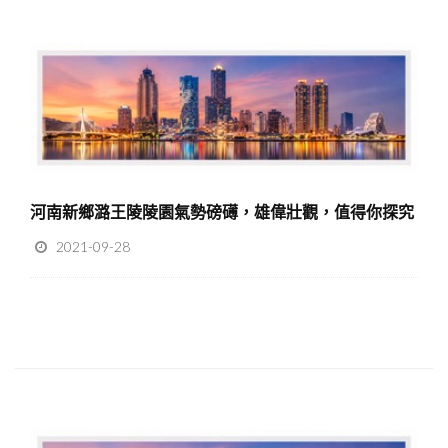
河南新鄉潞王陵陵園氣勢磅礡，雄偉壯觀，值得你探究
2021-09-28