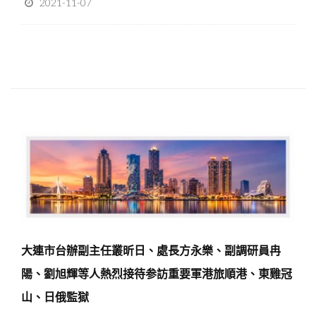
2021-11-07
大連市台辦副主任叢昕日、處長方永樂、副調研員冉
陽、劉旭輝等人熱烈接待参訪重要軍港旅順港、東雞冠
山、日俄監獄