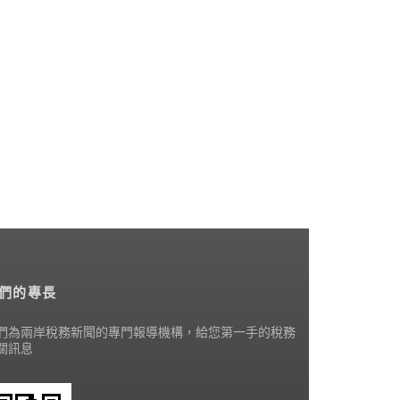
們的專長
們為兩岸稅務新聞的專門報導機構，給您第一手的稅務
關訊息